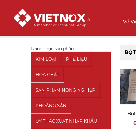
Về V
Trang chủ
Hóa chất
Bột Talc
Danh mục sản phẩm
BỘT
KIM LOẠI
PHẾ LIỆU
HÓA CHẤT
SẢN PHẨM NÔNG NGHIỆP
KHOÁNG SẢN
Bột
ỦY THÁC XUẤT NHẬP KHẨU