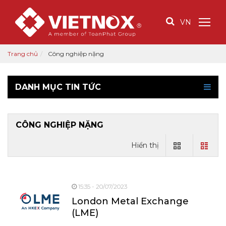
VN
Trang chủ
Công nghiệp nặng
DANH MỤC TIN TỨC
CÔNG NGHIỆP NẶNG
Hiển thị
15:35 - 20/07/2023
London Metal Exchange
(LME)